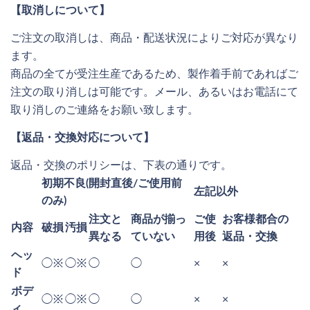
【取消しについて】
ご注文の取消しは、商品・配送状況によりご対応が異なり
ます。
商品の全てが受注生産であるため、製作着手前であればご
注文の取り消しは可能です。メール、あるいはお電話にて
取り消しのご連絡をお願い致します。
【返品・交換対応について】
返品・交換のポリシーは、下表の通りです。
初期不良(開封直後/ご使用前
左記以外
のみ)
注文と
商品が揃っ
ご使
お客様都合の
内容
破損
汚損
異なる
ていない
用後
返品・交換
ヘッ
◯※
◯※
◯
◯
×
×
ド
ボデ
◯※
◯※
◯
◯
×
×
ィ