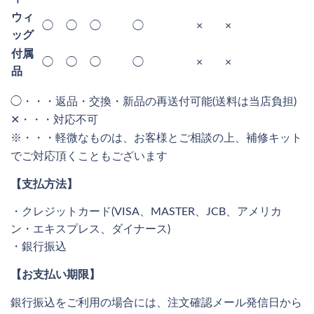
ウィ
◯
◯
◯
◯
×
×
ッグ
付属
◯
◯
◯
◯
×
×
品
◯・・・返品・交換・新品の再送付可能(送料は当店負担)
✕・・・対応不可
※・・・軽微なものは、お客様とご相談の上、補修キット
でご対応頂くこともございます
【支払方法】
・クレジットカード(VISA、MASTER、JCB、アメリカ
ン・エキスプレス、ダイナース)
・銀行振込
【お支払い期限】
銀行振込をご利用の場合には、注文確認メール発信日から