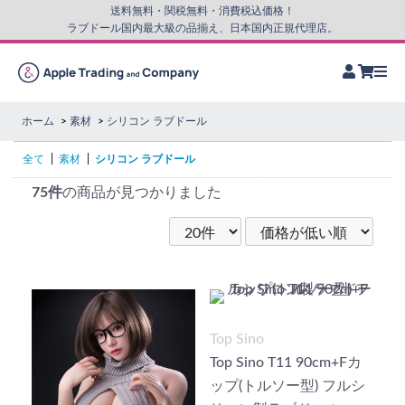
送料無料・関税無料・消費税込価格！
ラブドール国内最大級の品揃え、日本国内正規代理店。
ホーム
素材
シリコン ラブドール
全て
|
素材
|
シリコン ラブドール
75件
の商品が見つかりました
Top Sino
Top Sino T11 90cm+Fカ
ップ(トルソー型) フルシ