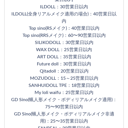
ILDOLL：30営業日以内
ILDOLL(全身リアルメイク適用の場合)：40営業日以
内
Top sino(RSメイク)：40営業日以内
Top sino(RRSメイク)：60〜90営業日以内
SILIKODOLL：30営業日以内
WAX DOLL：25営業日以内
ART DOLL：35営業日以内
Future doll：30営業日以内
Qitadoll：20営業日以内
MOZUDOLL：15～25営業日以内
SANHUIDOLL TPE：18営業日以内
My loli waifu：25営業日以内
GD Sino(蝋人形メイク・ボディリアルメイク適用)：
75〜90営業日以内
GD Sino(蝋人形メイク・ボディリアルメイク非適
用)：25〜35営業日以内