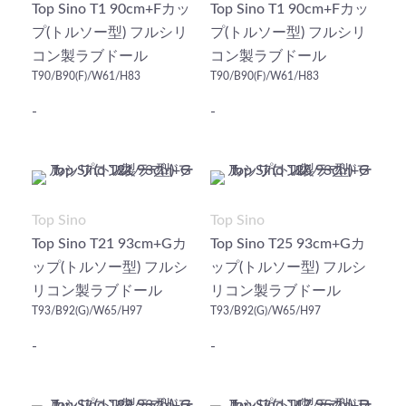
Top Sino T1 90cm+Fカッ
Top Sino T1 90cm+Fカッ
プ(トルソー型) フルシリ
プ(トルソー型) フルシリ
コン製ラブドール
コン製ラブドール
T90/B90(F)/W61/H83
T90/B90(F)/W61/H83
-
-
Top Sino
Top Sino
Top Sino T21 93cm+Gカ
Top Sino T25 93cm+Gカ
ップ(トルソー型) フルシ
ップ(トルソー型) フルシ
リコン製ラブドール
リコン製ラブドール
T93/B92(G)/W65/H97
T93/B92(G)/W65/H97
-
-