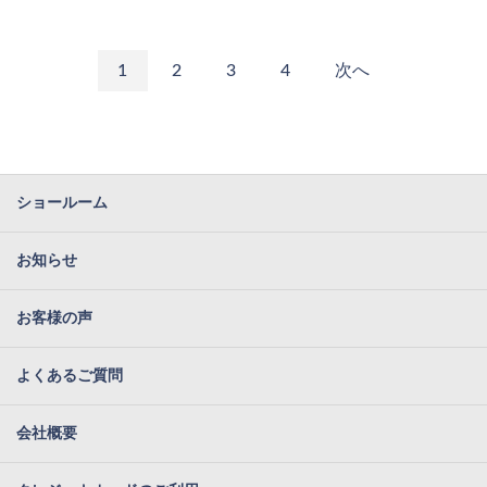
1
2
3
4
次へ
ショールーム
お知らせ
お客様の声
よくあるご質問
会社概要