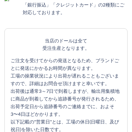
「銀行振込」「クレジットカード」の2種類にご
対応しております。
当店のドールは全て
受注生産となります。
ご注文を受けてからの発送となるため、ブランドご
とに発送にかかるお時間が異なります。
工場の操業状況により出荷が遅れることもございま
すので、詳細はお問合せ頂けますと幸いです。
出荷後は通常3～7日で到着しますが、輸出用集積地
に商品が到着してから追跡番号が発行されるため、
出荷予定日から追跡番号のご連絡までに、およそ
3〜4日ほどかかります。
以下記載の"営業日"とは、工場の休日(日曜日、及び
祝日)を除いた日数です。