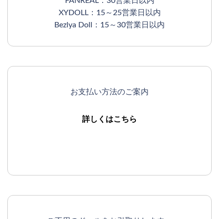
FANREAL：30営業日以内
XYDOLL：15～25営業日以内
Bezlya Doll：15～30営業日以内
お支払い方法のご案内
詳しくはこちら