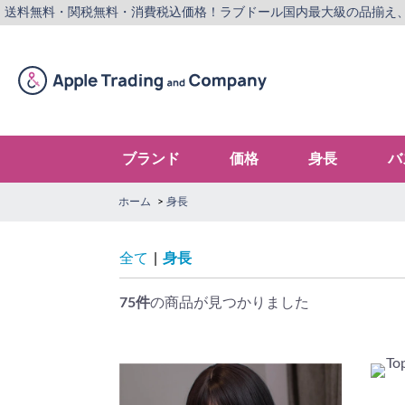
送料無料・関税無料・消費税込価格！
ラブドール国内最大級の品揃え
ブランド
価格
身長
バ
ホーム
身長
全て
|
身長
75件
の商品が見つかりました