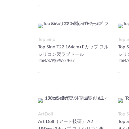
-
Top Sino
Top S
Top Sino T22 164cm+Eカップ フル
Top 
シリコン製ラブドール
シリ
T164/B79(E)/W53/H87
T164/
-
-
ArtDoll
Top S
Art Doll（アート技研） A2
Top 