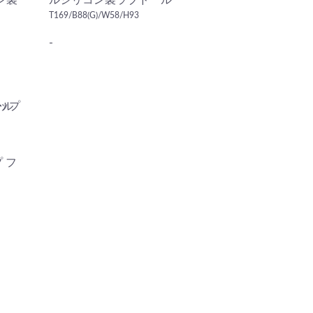
ン製
ルシリコン製ラブドール
T169/B88(G)/W58/H93
-
プ フ